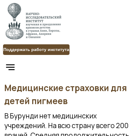
Поддержать работу института
Медицинские страховки для
детей пигмеев
В Бурунди нет медицинских
учреждений. На всю страну всего 200
врачей. Средняя продолжительность
жизни 40 лет, а уровень детской
смертности – один из самых высоких в
мире. Племя пигмеев относится к
числу самых бедных и уязвимых
сообществ Бурунди. Для большинства