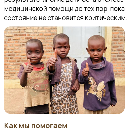
Как мы помогаем
Ежемесячно оплачиваем медицинские
страховки для детей, участвующих в
программе.
50 долларов в месяц обеспечивают
доступ к медицинской помощи для 50
детей.
То есть всего 1 доллар на одного
ребёнка.
Эта небольшая сумма помогает детям
получать помощь врачей, проходить
лечение и не оставаться один на один с
болезнью только потому, что их семья
не может заплатить за приём.