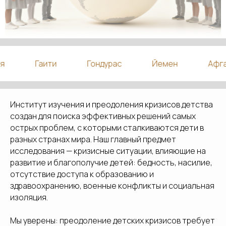
Гаити
Гондурас
Йемен
Афган
Институт изучения и преодоления кризисов детства
создан для поиска эффективных решений самых
острых проблем, с которыми сталкиваются дети в
разных странах мира. Наш главный предмет
исследования — кризисные ситуации, влияющие на
развитие и благополучие детей: бедность, насилие,
отсутствие доступа к образованию и
здравоохранению, военные конфликты и социальная
изоляция.
Мы уверены: преодоление детских кризисов требует